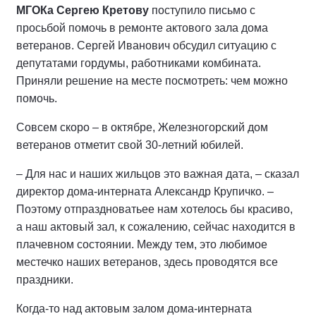
МГОКа Сер­гею Кретову
поступи­ло письмо с
просьбой помочь в ремонте актового зала дома
ветеранов. Сергей Иванович обсудил ситуацию с
депутатами гордумы, работниками комби­ната.
Приняли решение на месте посмотреть: чем можно
помочь.
Совсем скоро – в октябре, Желез­ногорский дом
ветеранов отметит свой 30-летний юбилей.
– Для нас и наших жильцов это важная дата, – сказал
директор дома-интерната Александр Кру­пичко. –
Поэтому отпраздноватьее нам хотелось бы красиво,
а наш актовый зал, к сожалению, сейчас находится в
плачевном состоя­нии. Между тем, это любимое
местечко наших ветеранов, здесь проводятся все
праздники.
Когда-то над актовым залом дома-интерната