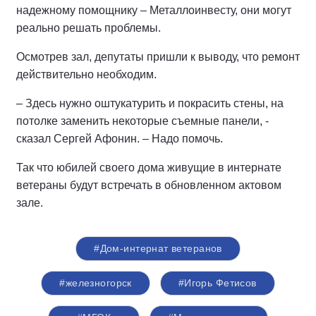
надежному по­мощнику – Металлоинвесту, они могут
реально решать проблемы.
Осмотрев зал, депутаты пришли к выводу, что ремонт
действитель­но необходим.
– Здесь нужно оштукатурить и покрасить стены, на
потолке за­менить некоторые съемные па­нели, -
сказал Сергей Афонин. – Надо помочь.
Так что юбилей своего дома живу­щие в интернате
ветераны будут встречать в обновленном акто­вом
зале.
#Дом-интернат ветеранов
#железногорск
#Игорь Фетисов