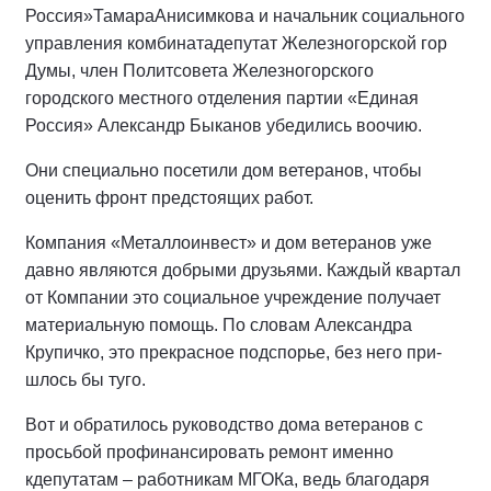
Россия»ТамараАнисимкова и начальник соци­ального
управления комбинатадепутат Железногорской гор
Думы, член Политсовета Железногорского
городского местного отделения партии «Единая
Россия» Александр Быканов убедились во­очию.
Они специально посетили дом ветеранов, чтобы
оценить фронт предстоящих работ.
Компания «Металлоинвест» и дом ветеранов уже
давно явля­ются добрыми друзьями. Каждый квартал
от Компании это соци­альное учреждение получает
ма­териальную помощь. По словам Александра
Крупичко, это пре­красное подспорье, без него при­
шлось бы туго.
Вот и обратилось руководство дома ветеранов с
просьбой про­финансировать ремонт именно
кдепутатам – работникам МГОКа, ведь благодаря