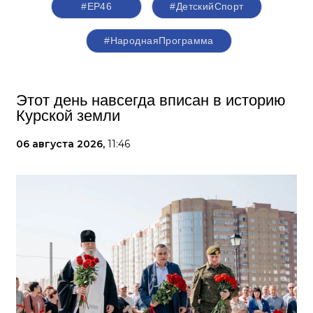
#ЕР46
#ДетскийСпорт
#НароднаяПрограмма
Этот день навсегда вписан в историю
Курской земли
06 августа 2026,
11:46