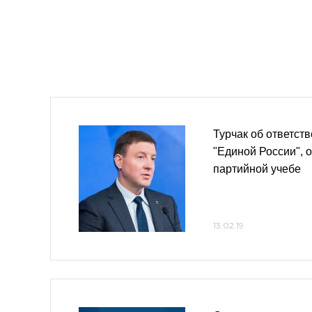
Турчак об ответст
"Единой России", 
партийной учебе
13.02.19