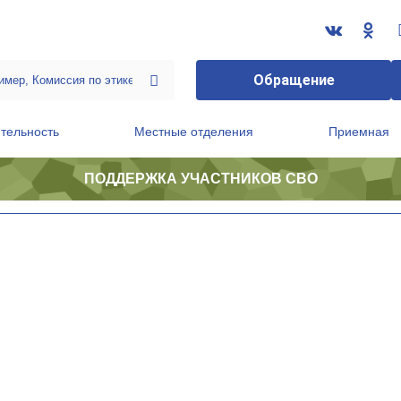
Обращение
тельность
Местные отделения
Приемная
ПОДДЕРЖКА УЧАСТНИКОВ СВО
ственной приемной Председателя Партии
Президиум регионального политического совета