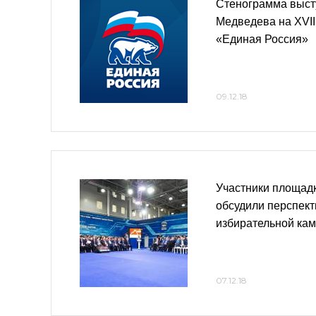
Стенограмма выст
Медведева на XVII
«Единая Россия»
09.12.18
Участники площад
обсудили перспект
избирательной ка
07.12.18