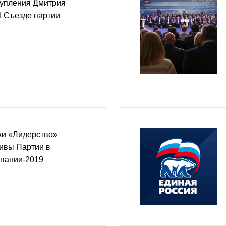
упления Дмитрия
I Съезде партии
ки «Лидерство»
ивы Партии в
мпании-2019