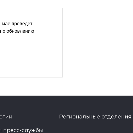
в мае проведёт
по обновлению
ртии
Региональные отделения
ы пресс-службы