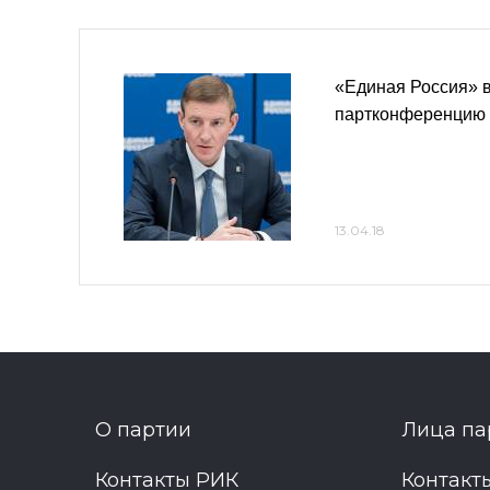
«Единая Россия» 
партконференцию 
13.04.18
О партии
Лица па
Контакты РИК
Контакт