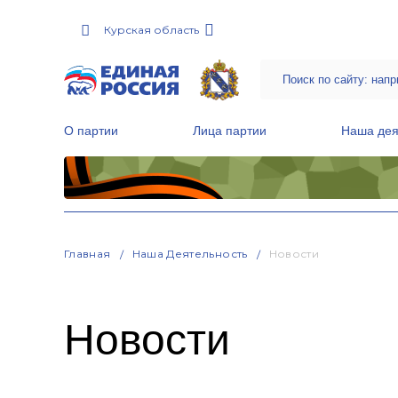
Курская область
О партии
Лица партии
Наша дея
Местные общественные приемные Партии
Руководитель Региональной обще
Народная программа «Единой России»
Главная
Наша Деятельность
Новости
Новости