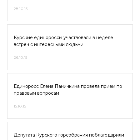
28.10.15
Курские единороссы участвовали в неделе
встреч с интересными людьми
26.10.15
Единоросс Елена Паничкина провела прием по
правовым вопросам
15.10.15
Депутата Курского горсобрания поблагодарили