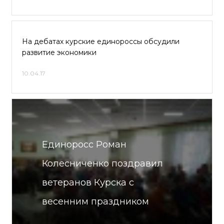
На дебатах курские единороссы обсудили
развитие экономики
10.04.17
Единоросс Роман
Колесниченко поздравил
ветеранов Курска с
весенним праздником