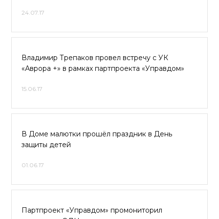
24.07.17
Владимир Трепаков провел встречу с УК
«Аврора +» в рамках партпроекта «Управдом»
15.06.17
В Доме малютки прошёл праздник в День
защиты детей
01.06.17
Партпроект «Управдом» промониторил