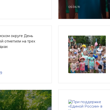
05.06.19
мском округе День
й отметили на трех
дках
19