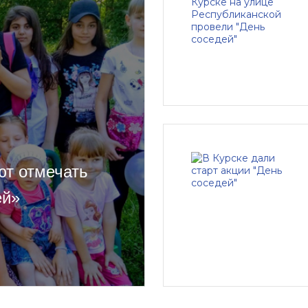
ют отмечать
ей»