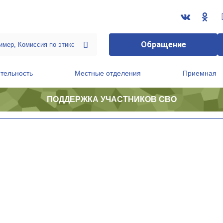
Обращение
тельность
Местные отделения
Приемная
ПОДДЕРЖКА УЧАСТНИКОВ СВО
ственной приемной Председателя Партии
Президиум регионального политического совета