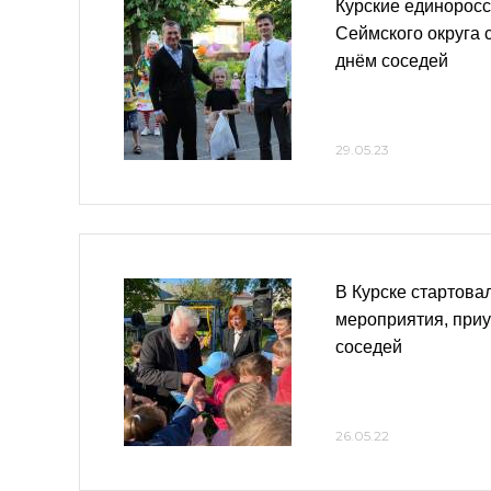
Курские единорос
Сеймского округа
днём соседей
29.05.23
В Курске стартова
мероприятия, при
соседей
26.05.22