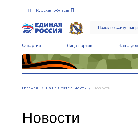
Курская область
О партии
Лица партии
Наша дея
Местные общественные приемные Партии
Руководитель Региональной обще
Народная программа «Единой России»
Главная
Наша Деятельность
Новости
Новости