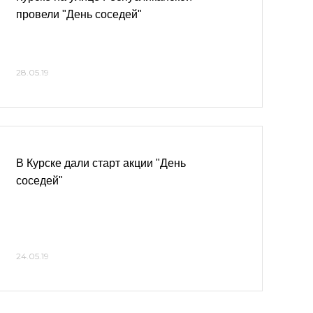
провели "День соседей"
28.05.19
В Курске дали старт акции "День
соседей"
24.05.19