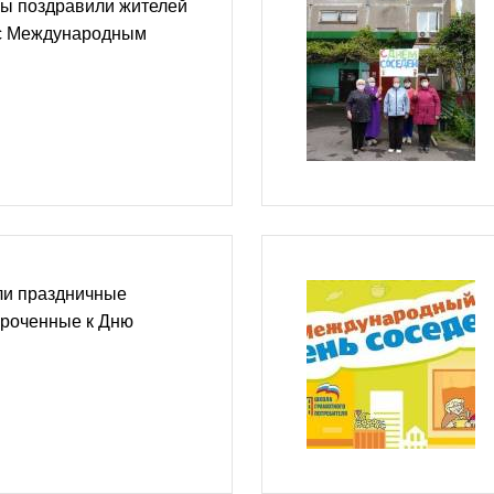
сы поздравили жителей
 с Международным
ли праздничные
уроченные к Дню