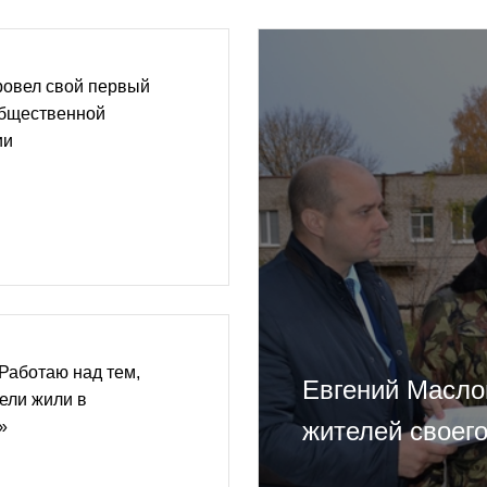
ровел свой первый
общественной
ии
Работаю над тем,
Евгений Масло
ели жили в
жителей своего
»