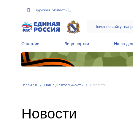
Курская область
О партии
Лица партии
Наша дея
Местные общественные приемные Партии
Руководитель Региональной обще
Народная программа «Единой России»
Главная
Наша Деятельность
Новости
Новости