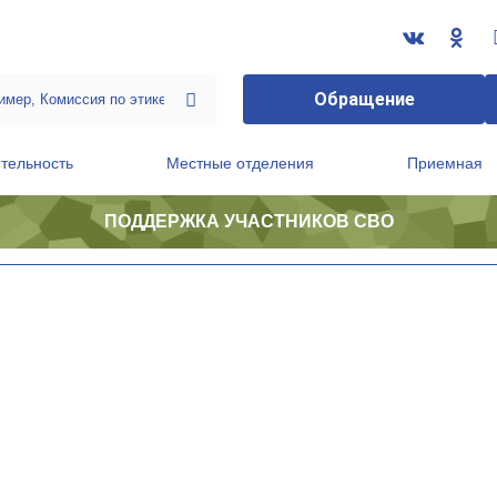
Обращение
тельность
Местные отделения
Приемная
ПОДДЕРЖКА УЧАСТНИКОВ СВО
ственной приемной Председателя Партии
Президиум регионального политического совета