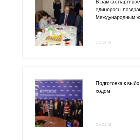
В рамках партпрое
единоросы поздрав
Международным ж
06.03.18
Подготовка к выб
ходом
06.03.18