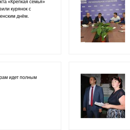
кта «Крепкая семья»
или курянок с
енским днём.
орам идет полным