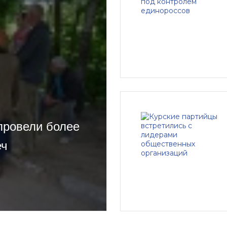
провели более
еч