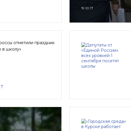
19.10.17
россы отметили праздник
 в школу»
17