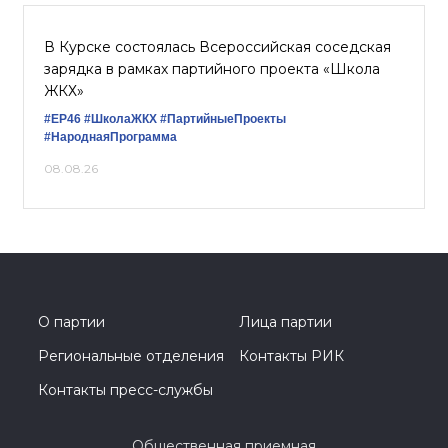
В Курске состоялась Всероссийская соседская
зарядка в рамках партийного проекта «Школа
ЖКХ»
#ЕР46
#ШколаЖКХ
#ПартийныеПроекты
#НароднаяПрограмма
08.08.26
О партии
Лица партии
Региональные отделения
Контакты РИК
Контакты пресс-службы
Общественная приемная