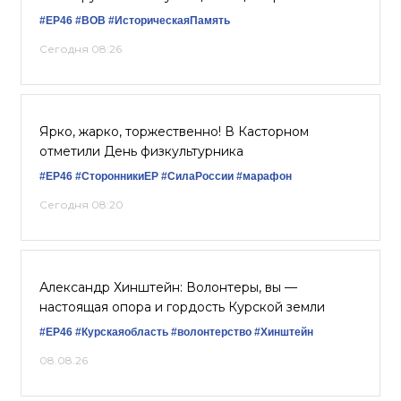
#ЕР46
#ВОВ
#ИсторическаяПамять
Сегодня 08:26
Ярко, жарко, торжественно! В Касторном
отметили День физкультурника
#ЕР46
#СторонникиЕР
#СилаРоссии
#марафон
Сегодня 08:20
Александр Хинштейн: Волонтеры, вы —
настоящая опора и гордость Курской земли
#ЕР46
#Курскаяобласть
#волонтерство
#Хинштейн
08.08.26