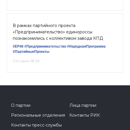
В рамках партийного проекта
«Предпринимательство» единороссы
познакомились с коллективом завода КПД
#ЕР46
#Предпринимательство
#НароднаяПрограмма
#ПартийныеПроекты
Сегодня 08:36
О партии
Лица партии
Региональные отделения
Контакты РИК
Контакты пресс-службы