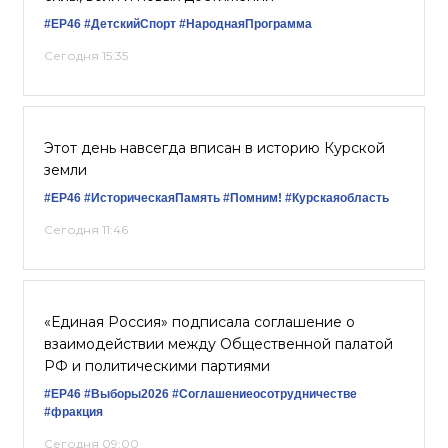
#ЕР46
#ДетскийСпорт
#НароднаяПрограмма
Сегодня 15:35
Этот день навсегда вписан в историю Курской
земли
#ЕР46
#ИсторическаяПамять
#Помним!
#Курскаяобласть
Сегодня 11:46
«Единая Россия» подписала соглашение о
взаимодействии между Общественной палатой
РФ и политическими партиями
#ЕР46
#Выборы2026
#Соглашениеосотрудничестве
#фракция
Сегодня 09:00