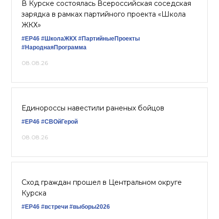
В Курске состоялась Всероссийская соседская
зарядка в рамках партийного проекта «Школа
ЖКХ»
#ЕР46
#ШколаЖКХ
#ПартийныеПроекты
#НароднаяПрограмма
08.08.26
Единороссы навестили раненых бойцов
#ЕР46
#СВОйГерой
08.08.26
Сход граждан прошел в Центральном округе
Курска
#ЕР46
#встречи
#выборы2026