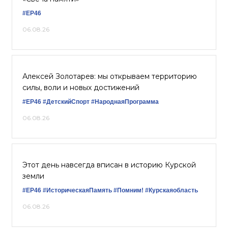
#ЕР46
06.08.26
Алексей Золотарев: мы открываем территорию
силы, воли и новых достижений
#ЕР46
#ДетскийСпорт
#НароднаяПрограмма
06.08.26
Этот день навсегда вписан в историю Курской
земли
#ЕР46
#ИсторическаяПамять
#Помним!
#Курскаяобласть
06.08.26