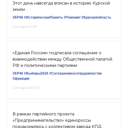
Этот день навсегда вписан в историю Курской
земли
#ЕР46
#ИсторическаяПамять
#Помним!
#Курскаяобласть
Сегодня 11:46
«Единая Россия» подписала соглашение о
взаимодействии между Общественной палатой
РФ и политическими партиями
#ЕР46
#Выборы2026
#Соглашениеосотрудничестве
#фракция
Сегодня 09:00
В рамках партийного проекта
«Предпринимательство» единороссы
познакомились с коллективом завода КПД