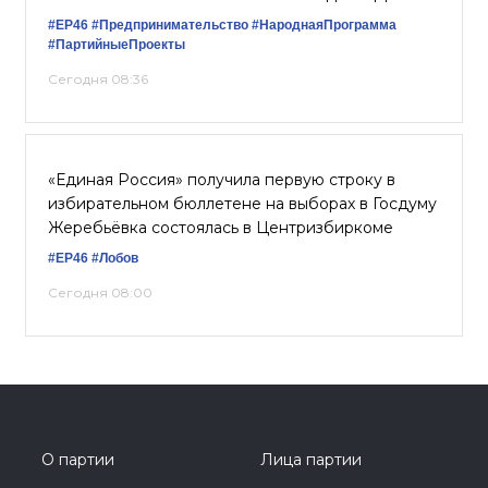
#ЕР46
#Предпринимательство
#НароднаяПрограмма
#ПартийныеПроекты
Сегодня 08:36
«Единая Россия» получила первую строку в
избирательном бюллетене на выборах в Госдуму
Жеребьёвка состоялась в Центризбиркоме
#ЕР46
#Лобов
Сегодня 08:00
О партии
Лица партии