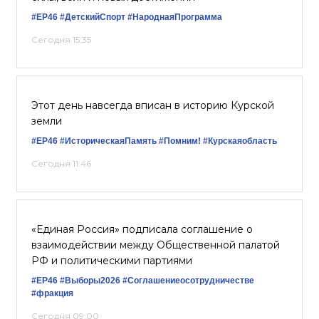
#ЕР46
#ДетскийСпорт
#НароднаяПрограмма
Сегодня 15:35
Этот день навсегда вписан в историю Курской
земли
#ЕР46
#ИсторическаяПамять
#Помним!
#Курскаяобласть
Сегодня 11:46
«Единая Россия» подписала соглашение о
взаимодействии между Общественной палатой
РФ и политическими партиями
#ЕР46
#Выборы2026
#Соглашениеосотрудничестве
#фракция
Сегодня 09:00