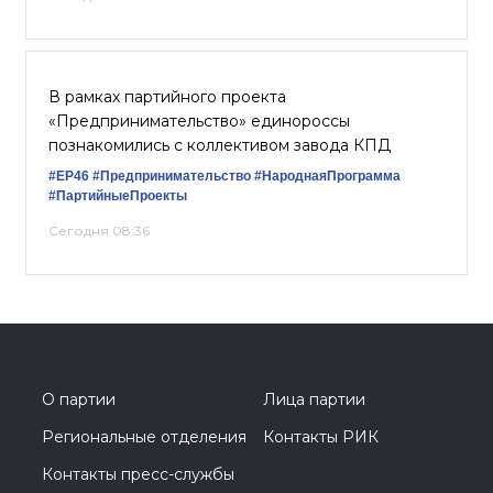
В рамках партийного проекта
«Предпринимательство» единороссы
познакомились с коллективом завода КПД
#ЕР46
#Предпринимательство
#НароднаяПрограмма
#ПартийныеПроекты
Сегодня 08:36
О партии
Лица партии
Региональные отделения
Контакты РИК
Контакты пресс-службы