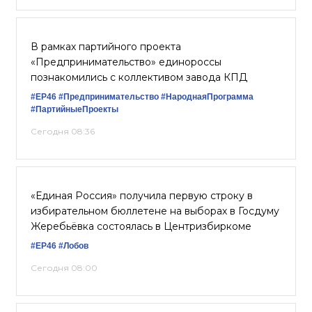
В рамках партийного проекта
«Предпринимательство» единороссы
познакомились с коллективом завода КПД
#ЕР46
#Предпринимательство
#НароднаяПрограмма
#ПартийныеПроекты
Сегодня 08:36
«Единая Россия» получила первую строку в
избирательном бюллетене на выборах в Госдуму
Жеребьёвка состоялась в Центризбиркоме
#ЕР46
#Лобов
Сегодня 08:00