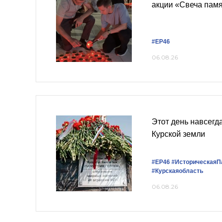
акции «Свеча пам
#ЕР46
06.08.26
Этот день навсегд
Курской земли
#ЕР46
#ИсторическаяП
#Курскаяобласть
06.08.26