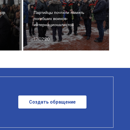
дор
Партийцы почтили память
Курс
погибших воинов-
меди
интернационалистов
отме
17.02.20
11.0
Создать обращение