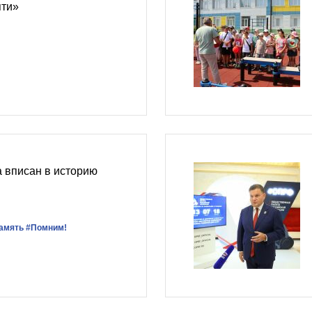
яти»
а вписан в историю
амять
#Помним!