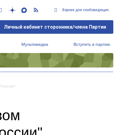
Версия для слабовидящих
Личный кабинет сторонника/члена Партии
Мультимедиа
Вступить в партию
Региональный исполнительный комитет
 России"
вом
оссии"