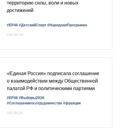
территорию силы, воли и новых
достижений
#ЕР46
#ДетскийСпорт
#НароднаяПрограмма
06.08.26
«Единая Россия» подписала соглашение
о взаимодействии между Общественной
палатой РФ и политическими партиями
#ЕР46
#Выборы2026
#Соглашениеосотрудничестве
#фракция
06.08.26