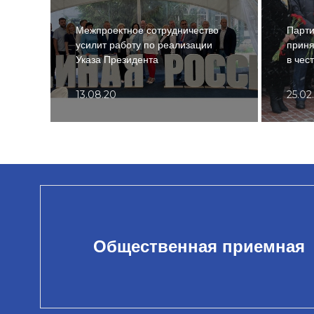
Межпроектное сотрудничество
Парт
усилит работу по реализации
приня
Указа Президента
в чес
13.08.20
25.02
Общественная приемная