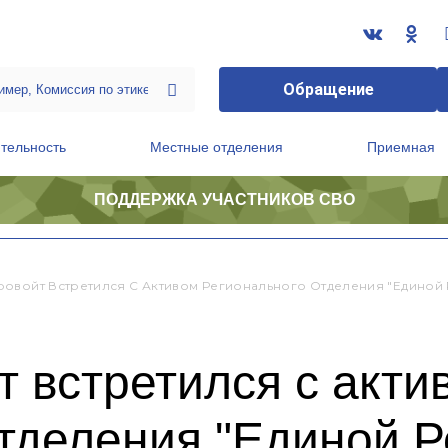
Обращение
тельность
Местные отделения
Приемная
ПОДДЕРЖКА УЧАСТНИКОВ СВО
ственной приемной Председателя Партии
Президиум регионального политического совета
ровойт Встретился С Активом Регионального Отделения "Единой
 встретился с акти
тделения "Единой Р