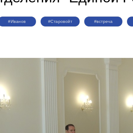
#Иванов
#Старовойт
#встреча