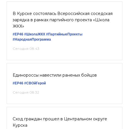
В Курске состоялась Всероссийская соседская
зарядка в рамках партийного проекта «Школа
ЖКХ»
#ЕР46
#ШколаЖКХ
#ПартийныеПроекты
#НароднаяПрограмма
Сегодня 08:43
Единороссы навестили раненых бойцов
#ЕР46
#СВОйГерой
Сегодня 08:32
Сход граждан прошел в Центральном округе
Курска