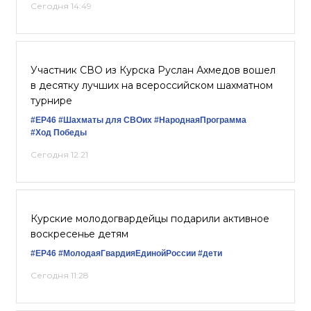
Сегодня 14:49
Участник СВО из Курска Руслан Ахмедов вошел
в десятку лучших на всероссийском шахматном
турнире
#ЕР46
#Шахматы для СВОих
#НароднаяПрограмма
#Ход Победы
Сегодня 12:21
Курские молодогвардейцы подарили активное
воскресенье детям
#ЕР46
#МолодаяГвардияЕдинойРоссии
#дети
Сегодня 11:28