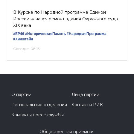
В Курске по Народной программе Единой
России начался ремонт здания Окружного суда
XIX века
#ЕР46
#ИсторическаяПамять
#НароднаяПрограмма
#Хинштейн
Сегодня 08:13
О партии
Лица партии
Региональные отделения
Контакты РИК
Контакты пресс-службы
Общественная приемная