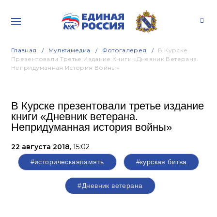
Главная
Мультимедиа
Фотогалерея
В Курске
Презентовали Третье Издание Книги «Дневник Ветерана.
Непридуманная История Войны»
В Курске презентовали третье издание
книги «Дневник ветерана.
Непридуманная история войны»
22 августа 2018,
15:02
#историческаяпамять
#курская битва
#Дневник ветерана