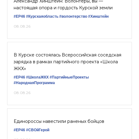
Александр Хинштейн: Волонтеры, вы —
настоящая опора и гордость Курской земли
#ЕР46
#Курскаяобласть
#волонтерство
#Хинштейн
08.08.26
В Курске состоялась Всероссийская соседская
зарядка в рамках партийного проекта «Школа
ЖКХ»
#ЕР46
#ШколаЖКХ
#ПартийныеПроекты
#НароднаяПрограмма
08.08.26
Единороссы навестили раненых бойцов
#ЕР46
#СВОйГерой