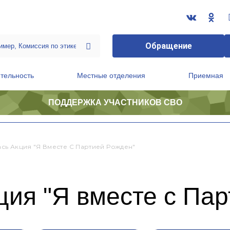
Обращение
тельность
Местные отделения
Приемная
ПОДДЕРЖКА УЧАСТНИКОВ СВО
ственной приемной Председателя Партии
Президиум регионального политического совета
сь Акция "Я Вместе С Партией Рожден"
ия "Я вместе с Пар