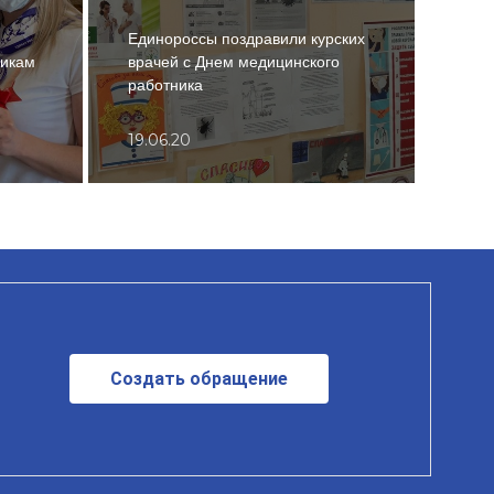
Единороссы поздравили курских
В ра
викам
врачей с Днем медицинского
мол
работника
граж
19.06.20
11.0
Создать обращение