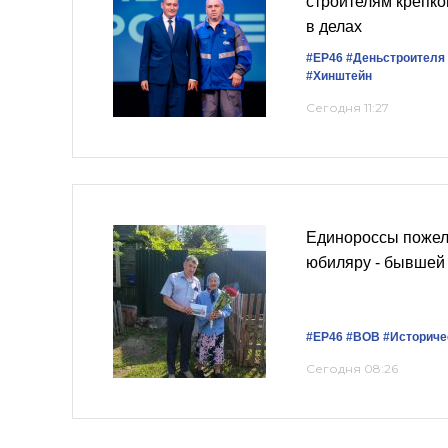
строителям крепког
в делах
#ЕР46
#Деньстроителя
#Хинштейн
Сегодня 11:27
Единороссы пожел
юбиляру - бывшей 
#ЕР46
#ВОВ
#Историче
Сегодня 08:26