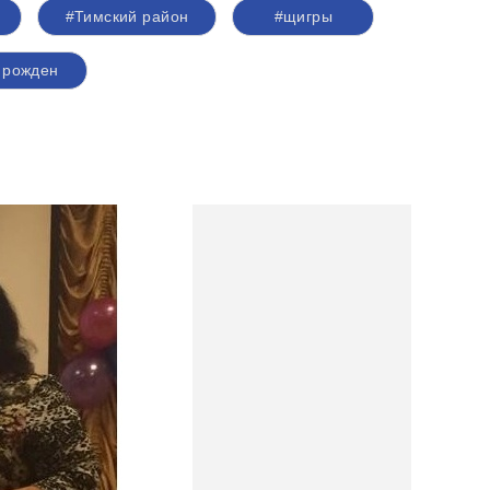
#Тимский район
#щигры
й рожден