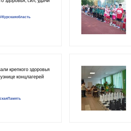
о здоровья, сил, удачи
#Курскаяобласть
али крепкого здоровья
узнице концлагерей
скаяПамять