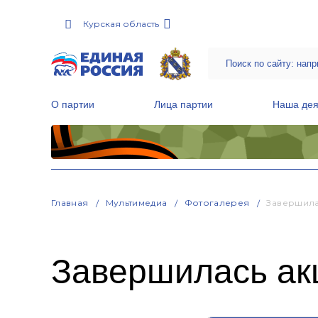
Курская область
О партии
Лица партии
Наша дея
Местные общественные приемные Партии
Руководитель Региональной обще
Народная программа «Единой России»
Главная
Мультимедиа
Фотогалерея
Завершила
Завершилась акц