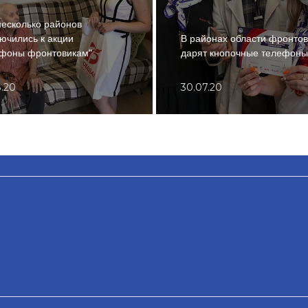
есколько районов
ючились к акции
В районах области фронто
ефоны фронтовикам"
дарят кнопочные телефоны
.20
30.07.20