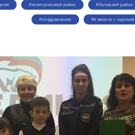
ртии
#золотухинский район
#Льговский район
#поздравление
#я вместе с партие