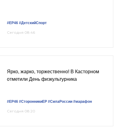
#ЕР46
#ДетскийСпорт
Сегодня 08:46
Ярко, жарко, торжественно! В Касторном
отметили День физкультурника
#ЕР46
#СторонникиЕР
#СилаРоссии
#марафон
Сегодня 08:20