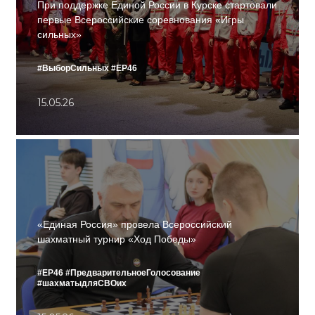
При поддержке Единой России в Курске стартовали
первые Всероссийские соревнования «Игры
сильных»
#ВыборСильных
#ЕР46
15.05.26
«Единая Россия» провела Всероссийский
шахматный турнир «Ход Победы»
#ЕР46
#ПредварительноеГолосование
#шахматыдляСВОих