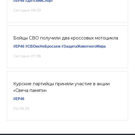
#ЕР46
#ДетскийСпорт
Сегодня 08:33
Бойцы СВО получили два кроссовых мотоцикла
#ЕР46
#СВОихНеБросаем
#ЗащитаЖивотногоМира
Сегодня 07:38
Курские партийцы приняли участие в акции
«Свеча памяти»
#ЕР46
06.08.26