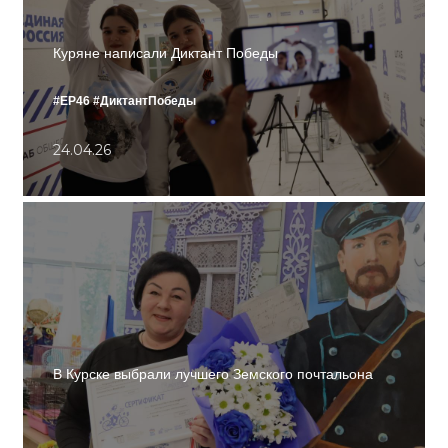
Куряне написали Диктант Победы
#ЕР46
#ДиктантПобеды
24.04.26
В Курске выбрали лучшего Земского почтальона