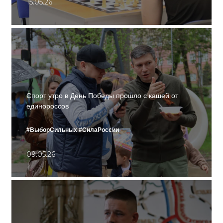
15.05.26
Спорт утро в День Победы прошло с кашей от
единороссов
#ВыборСильных
#СилаРоссии
09.05.26