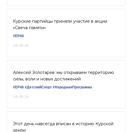
Курские партийцы приняли участие в акции
«Свеча памяти»
#ЕР46
06.08.26
Алексей Золотарев: мы открываем территорию
силы, воли и новых достижений
#ЕР46
#ДетскийСпорт
#НароднаяПрограмма
06.08.26
Этот день навсегда вписан в историю Курской
земли