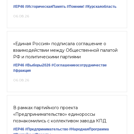
#ЕР46
#ИсторическаяПамять
#Помним!
#Курскаяобласть
06.08.26
«Единая Россия» подписала соглашение о
взаимодействии между Общественной палатой
РФ и политическими партиями
#ЕР46
#Выборы2026
#Соглашениеосотрудничестве
#фракция
06.08.26
В рамках партийного проекта
«Предпринимательство» единороссы
познакомились с коллективом завода КПД
#ЕР46
#Предпринимательство
#НароднаяПрограмма