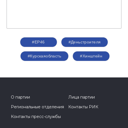
#ЕР46
#Деньстроителя
#Курскаяобласть
#Хинштейн
О партии
Лица партии
Региональные отделения
Контакты РИК
Контакты пресс-службы