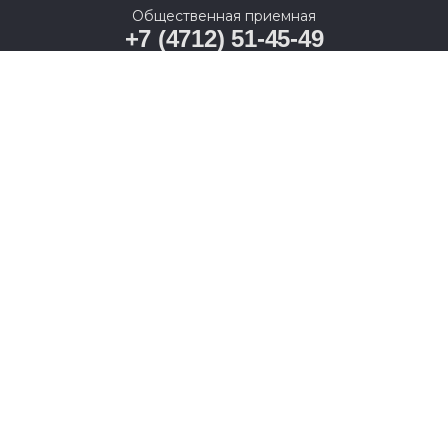
Общественная приемная
+7 (4712) 51-45-49
г. Курск, ул. Ленина, 11
© 2005-2026, Партия «Единая Россия». Все права защищены.
При полном или частичном использовании материалов
ссылка на ресурс обязательна.
Пользовательское соглашение
Политика конфиденциальности
Политика в отношении обработки персональных данных
Согласие на обработку персональных данных