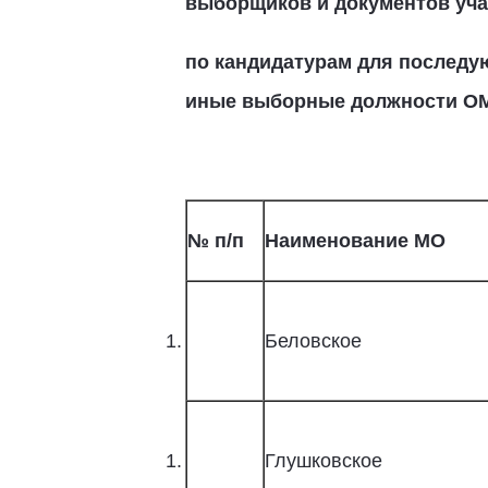
выборщиков и документов уча
по кандидатурам для последу
иные выборные должности О
№ п/п
Наименование МО
Беловское
Глушковское