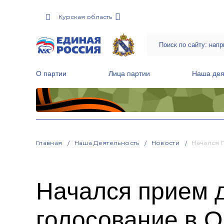
Курская область
О партии
Лица партии
Наша дея
Местные общественные приемные Партии
Руководитель Региональной обще
Народная программа «Единой России»
Главная
Наша Деятельность
Новости
Начался 
Начался прием 
голосование в 