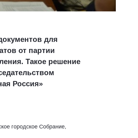
 документов для
атов от партии
ления. Такое решение
седательством
ная Россия»
ское городское Собрание,