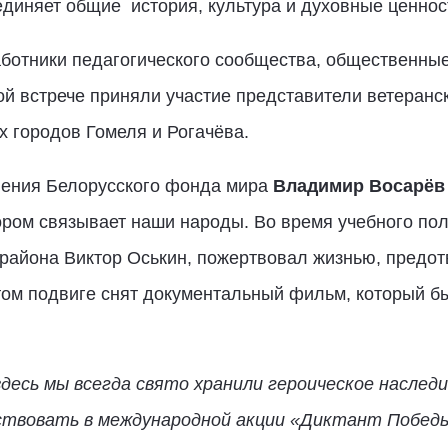
единяет общие история, культура и духовные ценнос
ботники педагогического сообщества, общественные
ой встрече приняли участие представители ветеранск
х городов Гомеля и Рогачёва.
ления Белорусского фонда мира
Владимир Восарё
тором связывает наши народы. Во время учебного по
 района Виктор Оськин, пожертвовал жизнью, предо
том подвиге снят документальный фильм, который б
 здесь мы всегда свято хранили героическое наслед
частвовать в международной акции «Диктант Побед