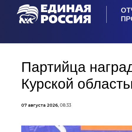
ОТ
ПР
Партийца награ
Курской област
07 августа 2026,
08:33