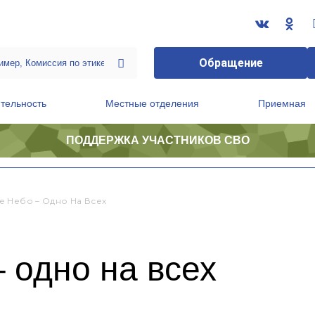
Обращение
тельность
Местные отделения
Приемная
ПОДДЕРЖКА УЧАСТНИКОВ СВО
ственной приемной Председателя Партии
Президиум регионального политического совета
 Небо – Одно На Всех
 одно на всех