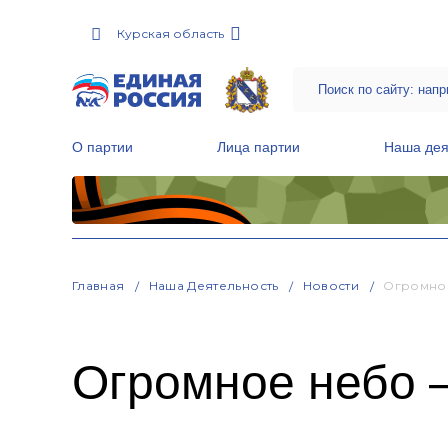
Курская область
О партии
Лица партии
Наша дея
Местные общественные приемные Партии
Руководитель Региональной обще
Народная программа «Единой России»
Главная
Наша Деятельность
Новости
Огромное
Огромное небо –