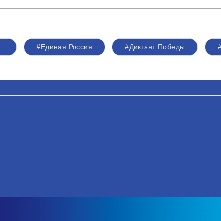
#Единая Россия
#Диктант Победы