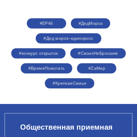
#ЕР46
#ДедМороз
#Дед мороз–единоросс
#конкурс открыток
#СвоихНеБросаем
#ВремяПомогать
#ZаМир
#КрепкаяСемья
Общественная приемная