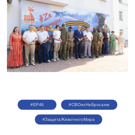
#ЕР46
#СВОихНеБросаем
#ЗащитаЖивотногоМира