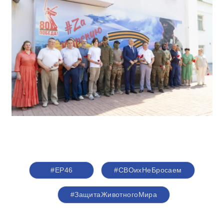
#ЕР46
#СВОихНеБросаем
#ЗащитаЖивотногоМира