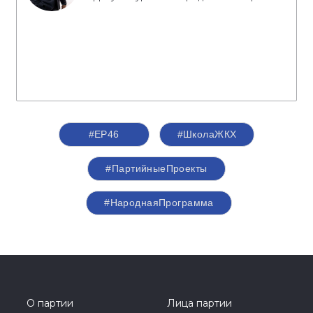
#ЕР46
#ШколаЖКХ
#ПартийныеПроекты
#НароднаяПрограмма
О партии
Лица партии