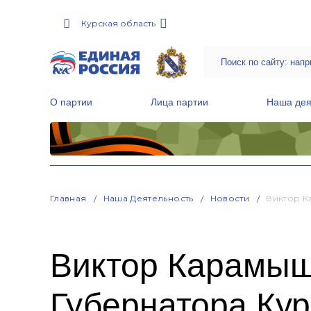
Курская область
О партии
Лица партии
Наша дея
Местные общественные приемные Партии
Руководитель Региональной обще
Народная программа «Единой России»
Главная
Наша Деятельность
Новости
Виктор К
Виктор Карамыш
Губернатора Кур