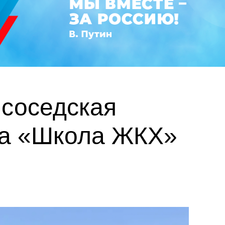
 соседская
кта «Школа ЖКХ»