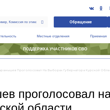
Обращение
тельность
Местные отделения
Приемная
ПОДДЕРЖКА УЧАСТНИКОВ СВО
ственной приемной Председателя Партии
Президиум регионального политического совета
арамышев Проголосовал На Выборах Губернатора Курской Обла
ев проголосовал н
ской области