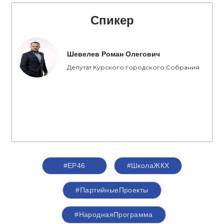
Спикер
Шевелев Роман Олегович
Депутат Курского городского Собрания
#ЕР46
#ШколаЖКХ
#ПартийныеПроекты
#НароднаяПрограмма