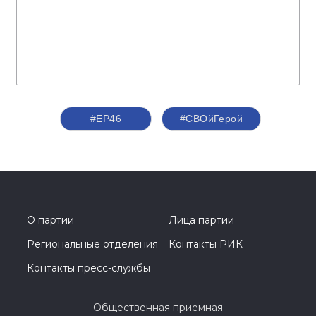
#ЕР46
#СВОйГерой
О партии
Лица партии
Региональные отделения
Контакты РИК
Контакты пресс-службы
Общественная приемная