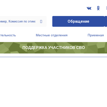
Обращение
тельность
Местные отделения
Приемная
ПОДДЕРЖКА УЧАСТНИКОВ СВО
ственной приемной Председателя Партии
Президиум регионального политического совета