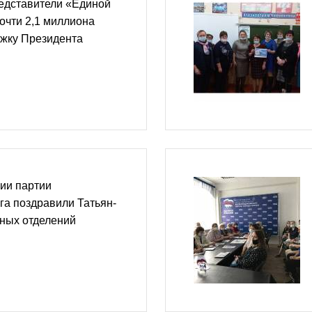
редставители «Единой
очти 2,1 миллиона
ржку Президента
ии партии
га поздравили Татьян-
чных отделений