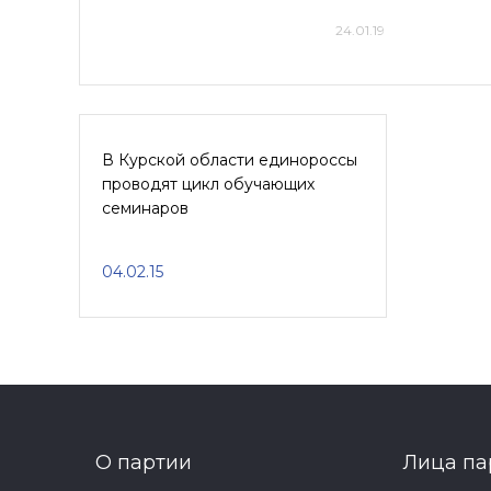
24.01.19
В Курской области единороссы
проводят цикл обучающих
семинаров
04.02.15
О партии
Лица па