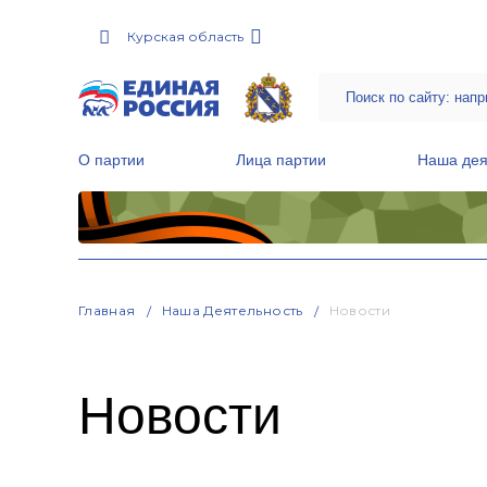
Курская область
О партии
Лица партии
Наша дея
Местные общественные приемные Партии
Руководитель Региональной обще
Народная программа «Единой России»
Главная
Наша Деятельность
Новости
Новости