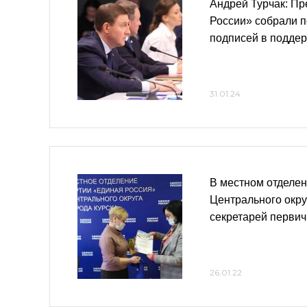
Андрей Турчак: П
России» собрали п
подписей в подде
31.01.24
В местном отделен
Центрального окру
секретарей перви
26.01.22