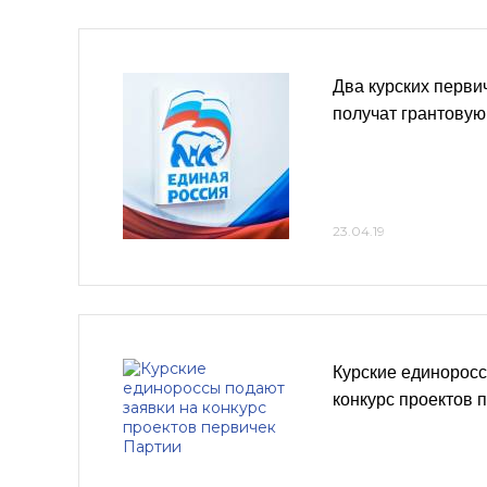
Два курских перви
получат грантовую
23.04.19
Курские единоросс
конкурс проектов 