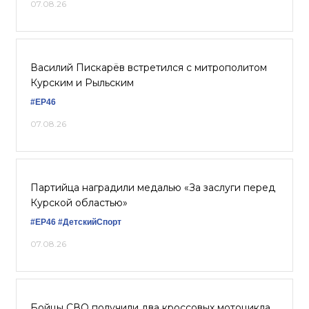
07.08.26
Василий Пискарёв встретился с митрополитом
Курским и Рыльским
#ЕР46
07.08.26
Партийца наградили медалью «За заслуги перед
Курской областью»
#ЕР46
#ДетскийСпорт
07.08.26
Бойцы СВО получили два кроссовых мотоцикла