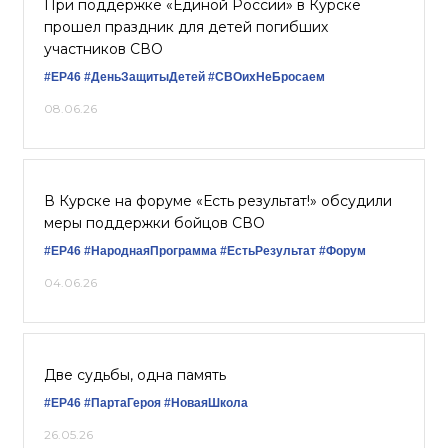
При поддержке «Единой России» в Курске
прошел праздник для детей погибших
участников СВО
#ЕР46
#ДеньЗащитыДетей
#СВОихНеБросаем
08.06.26
В Курске на форуме «Есть результат!» обсудили
меры поддержки бойцов СВО
#ЕР46
#НароднаяПрограмма
#ЕстьРезультат
#Форум
04.06.26
Две судьбы, одна память
#ЕР46
#ПартаГероя
#НоваяШкола
26.05.26