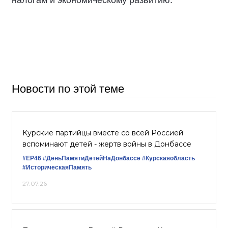
Новости по этой теме
Курские партийцы вместе со всей Россией
вспоминают детей - жертв войны в Донбассе
#ЕР46
#ДеньПамятиДетейНаДонбассе
#Курскаяобласть
#ИсторическаяПамять
27.07.26