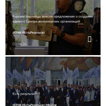
Курские партийцы внесли предложение о создании
единого Центра волонтерских организаций
#ЕР46
#ЕстьРезультат
03.06.26
Есть результат!
#ЕР46
#ЕстьРезультат
#Форум