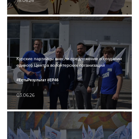
18.06.26
Курские партийцы внесли предложение о создании
единого Центра волонтерских организаций
#ЕстьРезультат
#ЕР46
03.06.26