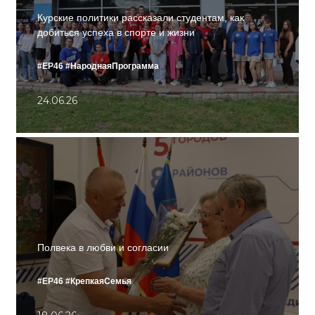
Курские политики рассказали студентам, как
добиться успеха в спорте и жизни
#ЕР46
#НароднаяПрограмма
24.06.26
Полвека в любви и согласии
#ЕР46
#КрепкаяСемья