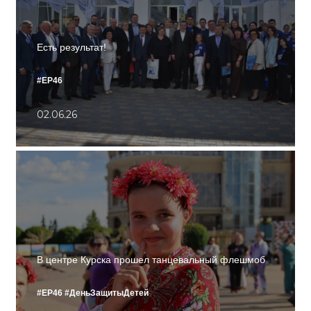
Есть результат!
#ЕР46
02.06.26
В центре Курска прошел танцевальный флешмоб
#ЕР46
#ДеньЗащитыДетей