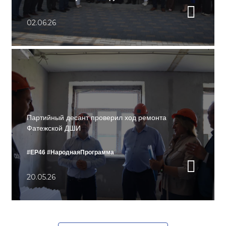
02.06.26
Партийный десант проверил ход ремонта
Фатежской ДШИ
#ЕР46
#НароднаяПрограмма
20.05.26